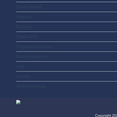
Quem Somos
Notícias
Eventos
Piloto APVL
Segurança e Apoio
Baixar Aplicativo
Loja
Contato
Minha Inscrição
Copyright 2