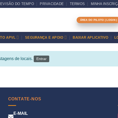
EVISÃO DO TEMPO
PRIVACIDADE
TERMOS
MINHA INSCRI
ÁREA DO PILOTO ( LOGIN )
OTO APVL
SEGURANÇA E APOIO
BAIXAR APLICATIVO
L
stagens de locais.
Entrar
CONTATE-NOS
E-MAIL