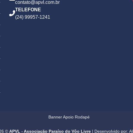
contato@apvl.com.br
TELEFONE
(24) 99957-1241
026 ©
APVL - Associação Paraíso do Vôo Livre
| Desenvolvido por:
A