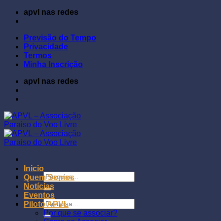
Skip
apvl nas redes
to
content
Previsão do Tempo
Privacidade
Termos
Minha Inscrição
apvl nas redes
Inicio
Pesquisar
Quem Somos
por:
Notícias
Eventos
Pesquisar
Piloto APVL
por:
Por que se associar?