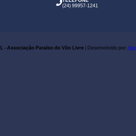
TELEFONE
(24) 99957-1241
 - Associação Paraíso do Vôo Livre
| Desenvolvido por:
Ale