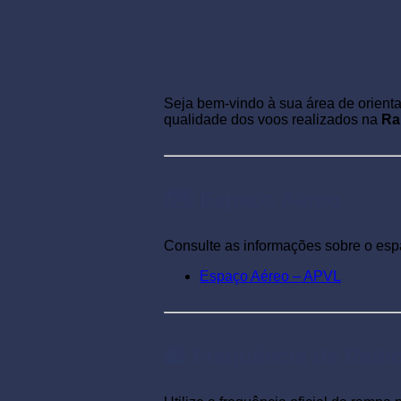
Seja bem-vindo à sua área de orienta
qualidade dos voos realizados na
Ra
🗺️ Espaço Aéreo
Consulte as informações sobre o espa
Espaço Aéreo – APVL
📻 Frequência de Rádi