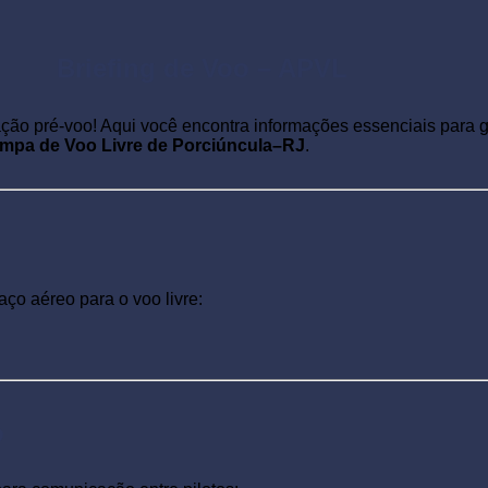
Briefing de Voo – APVL
ção pré-voo! Aqui você encontra informações essenciais para g
mpa de Voo Livre de Porciúncula–RJ
.
ço aéreo para o voo livre:
o