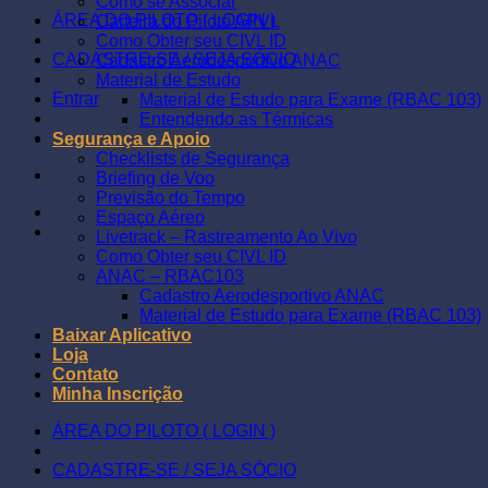
Como se Associar
ÁREA DO PILOTO ( LOGIN )
Carteira do Piloto APVL
Como Obter seu CIVL ID
CADASTRE-SE / SEJA SÓCIO
Cadastro Aerodesportivo ANAC
Material de Estudo
Entrar
Material de Estudo para Exame (RBAC 103)
Entendendo as Térmicas
Segurança e Apoio
Checklists de Segurança
Briefing de Voo
Previsão do Tempo
Espaço Aéreo
Livetrack – Rastreamento Ao Vivo
Como Obter seu CIVL ID
ANAC – RBAC103
Cadastro Aerodesportivo ANAC
Material de Estudo para Exame (RBAC 103)
Baixar Aplicativo
Loja
Contato
Minha Inscrição
ÁREA DO PILOTO ( LOGIN )
CADASTRE-SE / SEJA SÓCIO