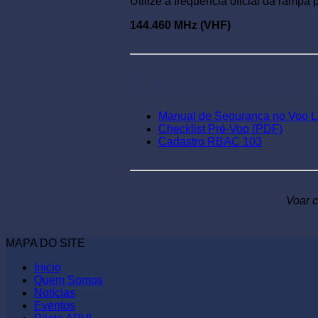
Utilize a frequência oficial da rampa
144.460 MHz (VHF)
📄 Documentos Import
Manual de Segurança no Voo L
Checklist Pré-Voo (PDF)
Cadastro RBAC 103
Voar c
MAPA DO SITE
Inicio
Quem Somos
Notícias
Eventos