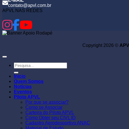
E-MAIL
contato@apvl.com.br
APVL NAS REDES
Copyright 2026 ©
APVL
Pesquisar
por:
Inicio
Quem Somos
Notícias
Eventos
Piloto APVL
Por que se associar?
Como se Associar
Carteira do Piloto APVL
Como Obter seu CIVL ID
Cadastro Aerodesportivo ANAC
Material de Estudo