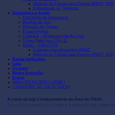
Material de Estudo para Exame (RBAC 103)
Entendendo as Térmicas
Segurança e Apoio
Checklists de Segurança
Briefing de Voo
Previsão do Tempo
Espaço Aéreo
Livetrack – Rastreamento Ao Vivo
Como Obter seu CIVL ID
ANAC – RBAC103
Cadastro Aerodesportivo ANAC
Material de Estudo para Exame (RBAC 103)
Baixar Aplicativo
Loja
Contato
Minha Inscrição
Entrar
ÁREA DO PILOTO ( LOGIN )
CADASTRE-SE / SEJA SÓCIO
A conta da loja é independente da Área do Piloto.
Se você já é associado, o login e a senha da loja podem ser