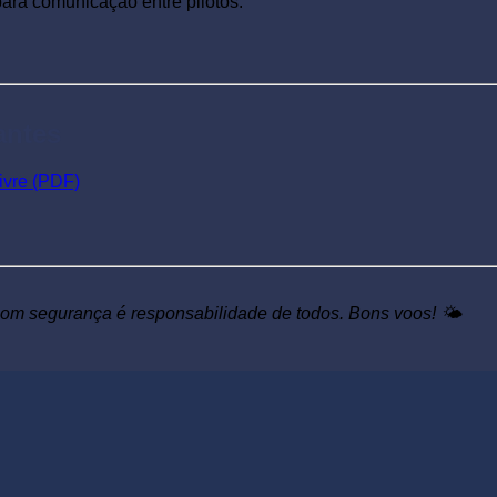
 para comunicação entre pilotos:
antes
ivre (PDF)
om segurança é responsabilidade de todos. Bons voos! 🌤️