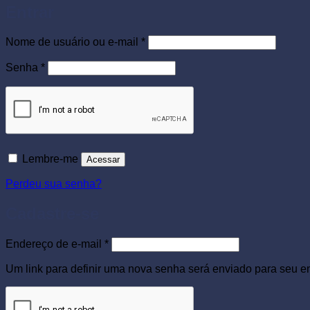
Entrar
Obrigatório
Nome de usuário ou e-mail
*
Obrigatório
Senha
*
Lembre-me
Acessar
Perdeu sua senha?
Cadastre-se
Obrigatório
Endereço de e-mail
*
Um link para definir uma nova senha será enviado para seu e