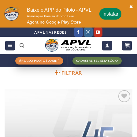
✖
Baixe o APP do Piloto - APVL
Instalar
Associação Paraíso do Vôo Livre
Agora no Google Play Store
APVL NAS REDES
ÁREA DO PILOTO ( LOGIN )
CADASTRE-SE / SEJA SÓCIO
FILTRAR
Adicionar
à lista de
desejos