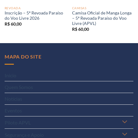
REVOADA
CAMISAS
Inscrição – 5ª Revoada Paraíso
Camisa Oficial de Manga Longa
do Voo Livre 2026
– 5ª Revoada Paraíso do Voo
Livre (APVL)
R$
60,00
R$
60,00
MAPA DO SITE
Inicio
Quem Somos
Notícias
Eventos
Piloto APVL
Segurança e Apoio