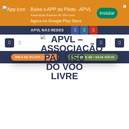
✖
Baixe o APP do Piloto - APVL
Instalar
Associação Paraíso do Vôo Livre
Agora no Google Play Store
APVL NAS REDES
ÁREA DO PILOTO ( LOGIN )
CADASTRE-SE / SEJA SÓCIO