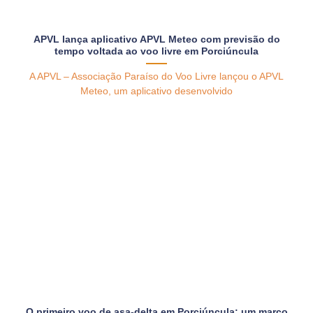
APVL lança aplicativo APVL Meteo com previsão do
tempo voltada ao voo livre em Porciúncula
A APVL – Associação Paraíso do Voo Livre lançou o APVL
Meteo, um aplicativo desenvolvido
O primeiro voo de asa-delta em Porciúncula: um marco