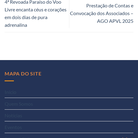
4ª Revoada Paraíso do Voo
Prestação de Contas e
Livre encanta céus e corações
Convocação dos Associados –
em dois dias de pura
AGO APVL 2025
adrenalina
MAPA DO SITE
Inicio
Quem Somos
Notícias
Eventos