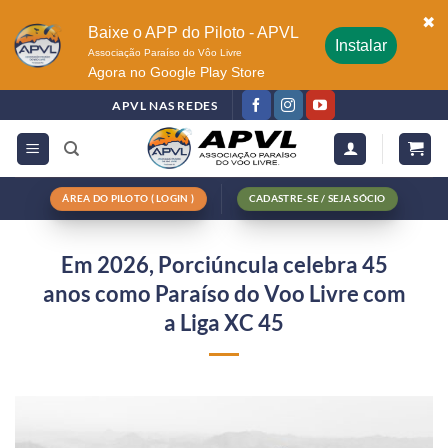
✖
Baixe o APP do Piloto - APVL
Instalar
Associação Paraíso do Vôo Livre
Agora no Google Play Store
APVL NAS REDES
ÁREA DO PILOTO ( LOGIN )
CADASTRE-SE / SEJA SÓCIO
Em 2026, Porciúncula celebra 45
anos como Paraíso do Voo Livre com
a Liga XC 45