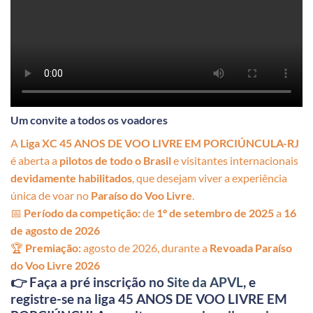
Um convite a todos os voadores
A
Liga XC 45 ANOS DE VOO LIVRE EM PORCIÚNCULA-RJ
é aberta a
pilotos de todo o Brasil
e visitantes internacionais
devidamente habilitados
, que desejam viver a experiência
única de voar no
Paraíso do Voo Livre
.
📅
Período da competição:
de
1º de setembro de 2025
a
16
de agosto de 2026
🏆
Premiação:
agosto de 2026, durante a
Revoada Paraíso
do Voo Livre 2026
👉
Faça a pré inscrição no
Site da APVL
, e
registre-se na
liga 45 ANOS DE VOO LIVRE EM