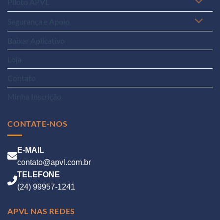
Piloto APVL
Segurança e Apoio
Baixar Aplicativo
Loja
Contato
Minha Inscrição
CONTATE-NOS
E-MAIL
contato@apvl.com.br
TELEFONE
(24) 99957-1241
APVL NAS REDES