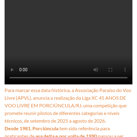
Para marcar essa data histórica, a Associação Paraíso do Voo
Livre (APVL), anuncia a realização da Liga XC 45 ANOS DE
VOO LIVRE EM PORCIÚNCULA/RJ, uma competição que
promete reunir pilotos de diferentes categorias e níveis
técnicos, de setembro de 2025 a agosto de 2026.
Desde 1981
,
Porciúncula
tem sido referência para
praticantes de
asa delta e por volta de 1990
passou a ser