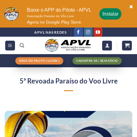
✖
Baixe o APP do Piloto - APVL
Instalar
Associação Paraíso do Vôo Livre
Agora no Google Play Store
APVL NAS REDES
ÁREA DO PILOTO ( LOGIN )
CADASTRE-SE / SEJA SÓCIO
5ª Revoada Paraíso do Voo Livre