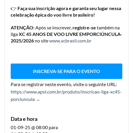
👉
Faça sua inscrição agora e garanta seu lugar nessa
celebração épica do voo livre brasileiro!
ATENÇÃO:
Após se inscrever,
registre-se
também na
liga
XC 45 ANOS DE VOO LIVRE EMPORCIÚNCULA-
2025/2026
no site
www.xcbrasil.com.br
INSCREVA-SE PARA O EVENTO
Para se registrar neste evento, visite o seguinte URL:
https://www.apvl.com.br/produto/inscricao-liga-xc45-
porciuncula →
Data e hora
01-09-25 @ 08:00
para