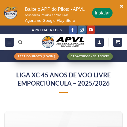
✖
Baixe o APP do Piloto - APVL
Instalar
Associação Paraíso do Vôo Livre
Agora no Google Play Store
APVL NAS REDES
ÁREA DO PILOTO ( LOGIN )
CADASTRE-SE / SEJA SÓCIO
LIGA XC 45 ANOS DE VOO LIVRE
EMPORCIÚNCULA – 2025/2026