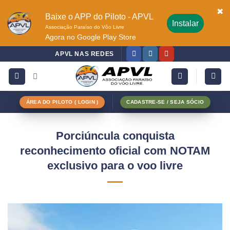
✖
Baixe o APP do Piloto - APVL
Instalar
Associação Paraíso do Vôo Livre
Agora no Google Play Store
APVL NAS REDES
ÁREA DO PILOTO ( LOGIN )
CADASTRE-SE / SEJA SÓCIO
Porciúncula conquista
reconhecimento oficial com NOTAM
exclusivo para o voo livre